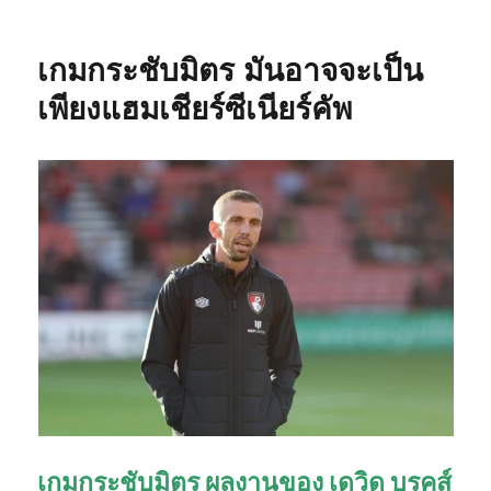
เกมกระชับมิตร มันอาจจะเป็น
เพียงแฮมเชียร์ซีเนียร์คัพ
เกมกระชับมิตร ผลงานของ เดวิด บรูคส์