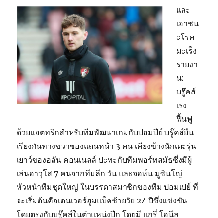
และ
เอาชน
ะโรค
มะเร็ง
รายงา
น:
บรู๊คส์
เร่ง
ฟื้นฟู
ด้วยแฮตทริกสำหรับทีมพัฒนาเกมกับปอมปีย์ บรู๊คส์ยืน
เรียงกันทางขวาของแดนหน้า 3 คน เคียงข้างนักเตะรุ่น
เยาว์ของอลัน คอนเนลล์ ปะทะกับทีมพอร์ทสมัธซึ่งมีผู้
เล่นอาวุโส 7 คนจากทีมลีก วัน และจอห์น มูซินโญ่
หัวหน้าทีมชุดใหญ่ ในบรรดาสมาชิกของทีม ปอมเปย์ ที่
จะเริ่มต้นคือเดนเวอร์ฮูมแบ็คซ้ายวัย 24 ปีซึ่งแข่งขัน
โดยตรงกับบรู๊คส์ในตำแหน่งปีก โดยมี แกรี่ โอนีล