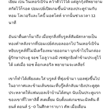
เยี่ยม เบ็น วินเทอร์เบิร์น คว้าตัวไว้ได้ แต่ลูกกุ้งที่พยายาม
สกัดไว้ก็รอด ปอมเปย์เปิดเกมขึ้นนำสองประตูร่วมกับ
ทอม โลเวอรีและโคบี้ มอตโตห์ จากนั้นช่วงเวลา 12
นาที
อันน่าตื่นตาก็มาถึง เมื่อทุกสิ่งที่บรูคส์สัมผัสกลายเป็น
ทองคำหลังจากที่ปอมเปย์ส่งบอลออกไป วินเทอร์เบิร์น
หยิบบรูคส์ที่ไม่มีเครื่องหมายออกมา บุกเข้าไปในกล่อง
ผู้รักษาประตู จอช โอลูวาเอมิ เซฟลูกยิงต่ำข้ามประตูไว้
ได้ แต่เมื่อ จอช ด็อกเคอริล พยายามจะเคลียร์
เขาก็ทำได้เพียงเตะใส่ บรูคส์ ที่พุ่งเข้ามา บอลพุ่งขึ้นไป
ในอากาศและข้ามเส้นขณะที่บรู๊คส์กลับมายิงประตูสุด
ประหลาดให้แฟนบอลเจ้าบ้านได้สนุก นับเป็นประตูแรก
ของเขาที่ไวทาลิตี้ สเตเดี้ยม นับตั้งแต่เกมชนะมิลตัน คี
ยนส์ ดอนส์ 5-0 ในศึกคาราบาว คัพ เมื่อเดือน