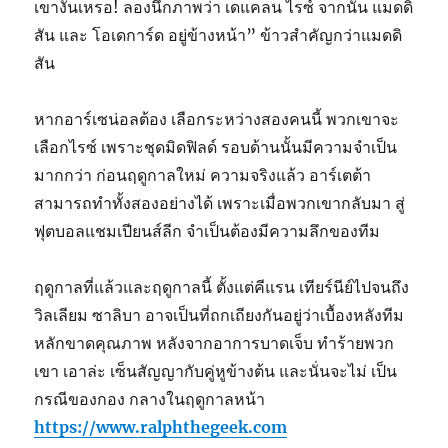
เขางั้นเหรอ! ลองนึกภาพว่า เดแคลน ไรซ์ จากนั้น แมดดิ
สัน และ โอเดการ์ด อยู่ข้างหน้า” ข้าวสำคัญกว่าแมดดิ
สัน
หากอาร์เซน่อลต้อง เลือกระหว่างสองคนนี้ พวกเขาจะ
เลือกไรซ์ เพราะชุดมิดฟิลด์ รอบด้านนั้นมีความจำเป็น
มากกว่า ก่อนฤดูกาลใหม่ ความจริงแล้ว อาร์เตต้า
สามารถทำทั้งสองอย่างได้ เพราะเมื่อพวกเขากลับมา สู่
ฟุตบอลแชมเปียนส์ลีก จำเป็นต้องมีความลึกของทีม
ฤดูกาลที่แล้วและฤดูกาลนี้ ตั้งแต่คีแรน เทียร์นีย์ไปจนถึง
วิลเลียม ซาลิบา อาจเป็นที่ถกเถียงกันอยู่ว่าเบื้องหลังทีม
หลักขาดคุณภาพ หลังจากอาการบาดเจ็บ ทำร้ายพวก
เขา เอาล่ะ เซ็นสัญญากับคู่หูข้างต้น และนั่นจะไม่ เป็น
กรณีของกอง กลางในฤดูกาลหน้า
https://www.ralphthegeek.com