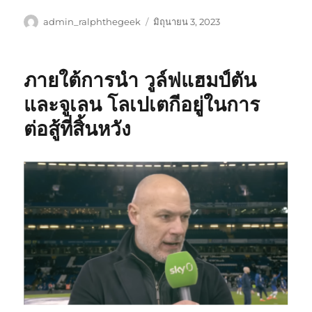
ผู้
เขียน
admin_ralphthegeek
มิถุนายน 3, 2023
เขียน
เมื่อ
ภายใต้การนำ วูล์ฟแฮมป์ตัน
และจูเลน โลเปเตกีอยู่ในการ
ต่อสู้ที่สิ้นหวัง