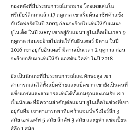
กองหลังที่มีประสบการณ์มากมาย โดยเคยเล่นใน
พรีเมียร์ลีกมาแล้ว 17 ฤดูกาล เขาเริ่มต้นอาชีพค้าแข้ง
กับวัตฟอร์ดในปี 2003 ก่อนจะย้ายไปเล่นให้กับแมนฯ
ยูไนเต็ด ในปี 2007 เขาอยู่กับแมนฯ ยูไนเต็ดเป็นเวลา 9
ฤดูกาล ก่อนจะย้ายไปเล่นให้กับอินเตอร์ มิลาน ในปี
2016 เขาอยู่กับอินเตอร์ มิลานเป็นเวลา 2 ฤดูกาล ก่อน
จะย้ายกลับมาเล่นให้กับแอสตัน วิลล่า ในปี 2018
ยัง เป็นนักเตะที่มีประสบการณ์และทักษะสูง เขา
สามารถเล่นได้ทั้งแบ็คซ้ายและแบ็คขวา เขายังเป็นคนที่
แข็งแกร่งและสามารถเล่นได้ทั้งเกมรุกและเกมรับ เขา
เป็นนักเตะที่มีความสำคัญต่อแมนฯ ยูไนเต็ดในช่วงที่เขา
อยู่กับทีม เขาสามารถพาทีมคว้าแชมป์พรีเมียร์ลีก 3
สมัย เอฟเอคัพ 5 สมัย ลีกคัพ 3 สมัย และยูฟ่า แชมเปี้ยน
ส์ลีก 1 สมัย