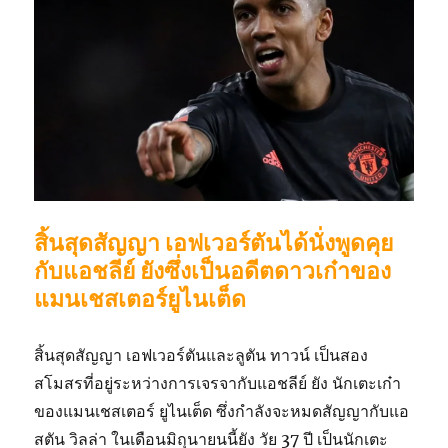
สิ้นสุดสัญญา เอฟเวอร์ตันได้นั่งพูดคุย
กับแอชลีย์ ยังซึ่งเป็นอดีตดาวเก๋าของ
แมนเชสเตอร์ยูไนเต็ด
สิ้นสุดสัญญา เอฟเวอร์ตันและลูตัน ทาวน์ เป็นสอง
สโมสรที่อยู่ระหว่างการเจรจากับแอชลีย์ ยัง นักเตะเก๋า
ของแมนเชสเตอร์ ยูไนเต็ด ซึ่งกำลังจะหมดสัญญากับแอ
สตัน วิลล่า ในเดือนมิถุนายนนี้ยัง วัย 37 ปี เป็นนักเตะ