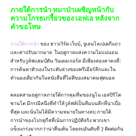
ภายใต้การนำ หมาป่าเผชิญหน้ากับ
ความโกรธเกรี้ยวของ เอฟเอ หลังจาก
คำขอโทษ
ภายใต้การนำ
ของ ฮาวเวิร์ด เว็บบ์, จูเลนโลเปเตกีแถว
และค่าปรับมากมาย ในฤดูกาลแห่งความไม่แน่นอน
สำหรับวูล์ฟแฮมป์ตัน วันเดอเรอร์ส มีเพียงสองค่าคงที่:
การค้นหาตัวเองในระดับล่างของพรีเมียร์ลีกและใน
ทำนองเดียวกันในหนังสือที่ไม่ดีของสมาคมฟุตบอล
ตลอดสามฤดูกาลภายใต้การคุมทีมของนูโน เอสปิริโต
ซานโต มีกรณีหนึ่งที่ทำให้วูล์ฟส์เป็นทีมบนลีกที่น่าเบื่อ
ที่สุด และนั่นไม่ได้มีความหมายในทางลบ ภายใต้
การนำของโปรตุกีสที่เน้นการปฏิบัติจริง พวกเขา
แข็งแกร่งมากกว่าน่าตื่นเต้น โดยจบอันดับที่ 7 ติดต่อกัน