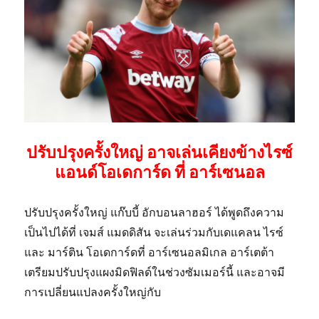
ปรับปรุงครั้งใหญ่ อาจเล่นเคียงข้างไรซ์
แอนด์โอเดการ์ด ที่ อาร์เซนอล
ปรับปรุงครั้งใหญ่ แก๊บบี้ อักบอนลาฮอร์ ได้พูดถึงความ
เป็นไปได้ที่ เจมส์ แมดดิสัน จะเล่นร่วมกับเดแคลน ไรซ์
และ มาร์ติน โอเดการ์ดที่ อาร์เซนอลมิเกล อาร์เตต้า
เตรียมปรับปรุงแผงมิดฟิลด์ในช่วงซัมเมอร์นี้ และอาจมี
การเปลี่ยนแปลงครั้งใหญ่กับ