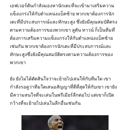
เอฟเวอร์ตันกำลังมองหานักเตะที่จะเข้ามาเสริมความ
แข็งแกร่งให้กับตำแหน่งแบ็คซ้าย พวกเขาต้องการนัก
เตะที่มีประสบการณ์และทักษะสูง ซึ่งยังมีคุณสมบัติตรง
ตามความต้องการของพวกเขา ลูตัน ทาวน์ ก็เป็นทีมที่
ต้องการเสริมความแข็งแกร่งให้กับตำแหน่งแบ็คซ้าย
เช่นกัน พวกเขาต้องการนักเตะที่มีประสบการณ์และ
ทักษะสูงซึ่งยังมีคุณสมบัติตรงตามความต้องการของ
พวกเขา
ยัง ยังไม่ได้ตัดสินใจว่าจะย้ายไปเล่นให้กับทีมใด เขา
กำลังรอดูว่าทีมใดเสนอสัญญาที่ดีที่สุดให้กับเขา เขายัง
มีความสนใจที่จะเล่นในพรีเมียร์ลีกต่อไป แต่เขาก็เปิด
กว้างที่จะย้ายไปเล่นในลีกอื่นเช่นกัน