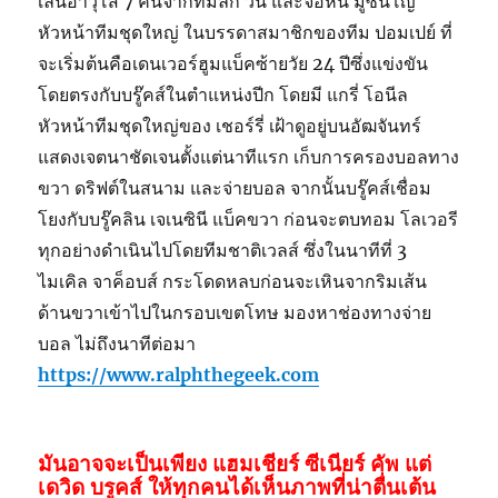
เล่นอาวุโส 7 คนจากทีมลีก วัน และจอห์น มูซินโญ่
หัวหน้าทีมชุดใหญ่ ในบรรดาสมาชิกของทีม ปอมเปย์ ที่
จะเริ่มต้นคือเดนเวอร์ฮูมแบ็คซ้ายวัย 24 ปีซึ่งแข่งขัน
โดยตรงกับบรู๊คส์ในตำแหน่งปีก โดยมี แกรี่ โอนีล
หัวหน้าทีมชุดใหญ่ของ เชอร์รี่ เฝ้าดูอยู่บนอัฒจันทร์
แสดงเจตนาชัดเจนตั้งแต่นาทีแรก เก็บการครองบอลทาง
ขวา ดริฟต์ในสนาม และจ่ายบอล จากนั้นบรู๊คส์เชื่อม
โยงกับบรู๊คลิน เจเนซินี แบ็คขวา ก่อนจะตบทอม โลเวอรี
ทุกอย่างดำเนินไปโดยทีมชาติเวลส์ ซึ่งในนาทีที่ 3
ไมเคิล จาค็อบส์ กระโดดหลบก่อนจะเหินจากริมเส้น
ด้านขวาเข้าไปในกรอบเขตโทษ มองหาช่องทางจ่าย
บอล ไม่ถึงนาทีต่อมา
https://www.ralphthegeek.com
มันอาจจะเป็นเพียง แฮมเชียร์ ซีเนียร์ คัพ แต่
เดวิด บรูคส์ ให้ทุกคนได้เห็นภาพที่น่าตื่นเต้น