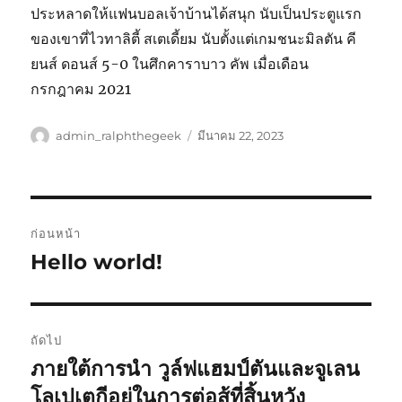
ประหลาดให้แฟนบอลเจ้าบ้านได้สนุก นับเป็นประตูแรก
ของเขาที่ไวทาลิตี้ สเตเดี้ยม นับตั้งแต่เกมชนะมิลตัน คี
ยนส์ ดอนส์ 5-0 ในศึกคาราบาว คัพ เมื่อเดือน
กรกฎาคม 2021
ผู้
เขียน
admin_ralphthegeek
มีนาคม 22, 2023
เขียน
เมื่อ
เมนู
ก่อนหน้า
นำทาง
Hello world!
เรื่อง
ก่อน
เรื่อง
หน้า:
ถัดไป
ภายใต้การนำ วูล์ฟแฮมป์ตันและจูเลน
เรื่อง
ต่อ
โลเปเตกีอยู่ในการต่อสู้ที่สิ้นหวัง