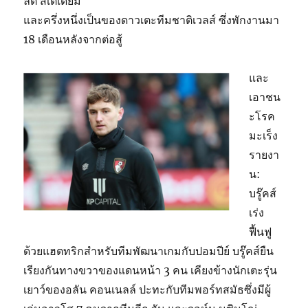
ลิตี้ สเตเดียม
และครึ่งหนึ่งเป็นของดาวเตะทีมชาติเวลส์ ซึ่งพักงานมา
18 เดือนหลังจากต่อสู้
และ
เอาชน
ะโรค
มะเร็ง
รายงา
น:
บรู๊คส์
เร่ง
ฟื้นฟู
ด้วยแฮตทริกสำหรับทีมพัฒนาเกมกับปอมปีย์ บรู๊คส์ยืน
เรียงกันทางขวาของแดนหน้า 3 คน เคียงข้างนักเตะรุ่น
เยาว์ของอลัน คอนเนลล์ ปะทะกับทีมพอร์ทสมัธซึ่งมีผู้