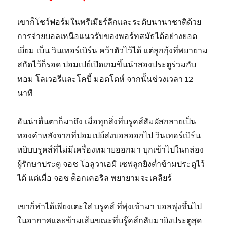
เขาก็โชว์ฟอร์มในพรีเมียร์ลีกและระดับนานาชาติด้วย
การจ่ายบอลเหนือแนวรับของพอร์ทสมัธได้อย่างยอด
เยี่ยม เบ็น วินเทอร์เบิร์น คว้าตัวไว้ได้ แต่ลูกกุ้งที่พยายาม
สกัดไว้ก็รอด ปอมเปย์เปิดเกมขึ้นนำสองประตูร่วมกับ
ทอม โลเวอรีและโคบี้ มอตโตห์ จากนั้นช่วงเวลา 12
นาที
อันน่าตื่นตาก็มาถึง เมื่อทุกสิ่งที่บรูคส์สัมผัสกลายเป็น
ทองคำหลังจากที่ปอมเปย์ส่งบอลออกไป วินเทอร์เบิร์น
หยิบบรูคส์ที่ไม่มีเครื่องหมายออกมา บุกเข้าไปในกล่อง
ผู้รักษาประตู จอช โอลูวาเอมิ เซฟลูกยิงต่ำข้ามประตูไว้
ได้ แต่เมื่อ จอช ด็อกเคอริล พยายามจะเคลียร์
เขาก็ทำได้เพียงเตะใส่ บรูคส์ ที่พุ่งเข้ามา บอลพุ่งขึ้นไป
ในอากาศและข้ามเส้นขณะที่บรู๊คส์กลับมายิงประตูสุด